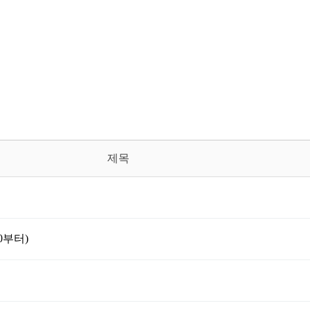
제목
0부터)