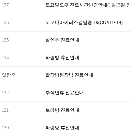
137
토요일오후 진료시간변경안내(1월13일 진
136
코로나바이러스감염증-19(COVID-19)
135
설연휴 진료안내
134
파랑방 휴진안내
열람중
빨강방원장님 진료안내
132
추석연휴 진료안내
131
보라방 진료안내
130
파랑방 휴진안내